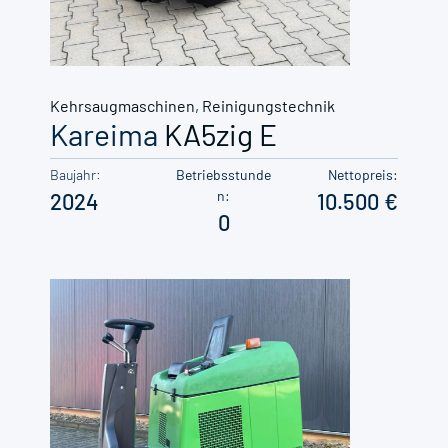
Kehrsaugmaschinen
,
Reinigungstechnik
Kareima
KA5zig E
Baujahr:
Betriebsstunde
Nettopreis:
n:
2024
10.500
0