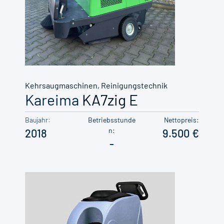
Kehrsaugmaschinen
,
Reinigungstechnik
Kareima
KA7zig E
Baujahr:
Betriebsstunde
Nettopreis:
n:
2018
9.500
-