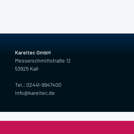
Kareitec GmbH
Messerschmittstraße 12
53925 Kall
Tel.: 02441-9947400
info@kareitec.de