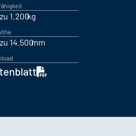
fähigkeit
 zu 1.200
höhe
 zu 14.500
nload
tenblatt