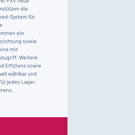
der PXV neue
rstützen die
eed-System für
e
kommen ein
bsrichtung sowie
bine mit
zugriff. Weitere
d Effizienz sowie
uell wählbar und
ür jedes Lager.
erens.