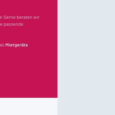
e
! Gerne beraten wir
die passende
als
Mietgeräte