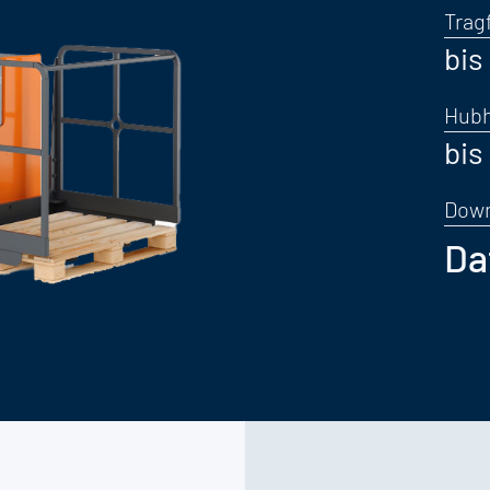
Trag
bis
Hub
bis
Dow
Da