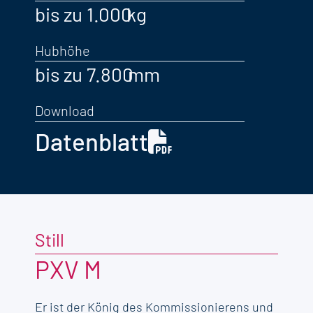
bis zu 1.000
Hubhöhe
bis zu 7.800
Download
Datenblatt
Still
PXV M
Er ist der König des Kommissionierens und