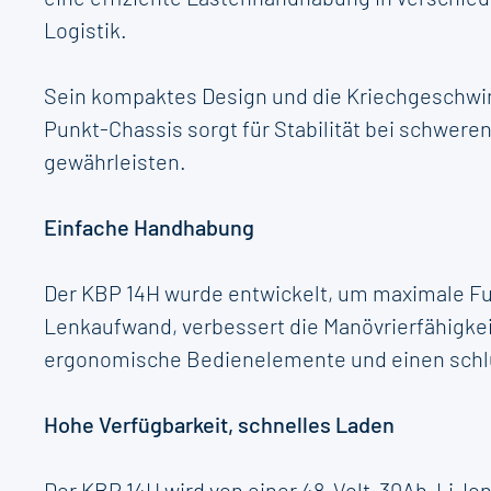
Logistik.
Sein kompaktes Design und die Kriechgeschwin
Punkt-Chassis sorgt für Stabilität bei schwer
gewährleisten.
Einfache Handhabung
Der KBP 14H wurde entwickelt, um maximale Funk
Lenkaufwand, verbessert die Manövrierfähigkei
ergonomische Bedienelemente und einen schlü
Hohe Verfügbarkeit, schnelles Laden
Der KBP 14H wird von einer 48-Volt-30Ah-Li-Io