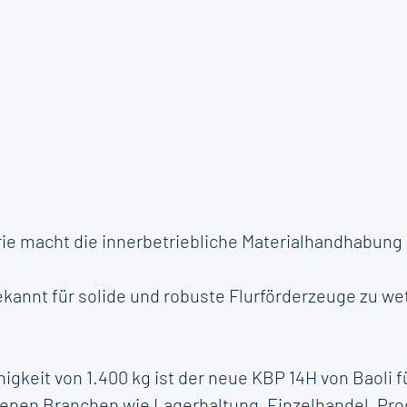
e macht die innerbetriebliche Materialhandhabung 
bekannt für solide und robuste Flurförderzeuge zu w
gkeit von 1.400 kg ist der neue KBP 14H von Baoli fü
denen Branchen wie Lagerhaltung, Einzelhandel, P