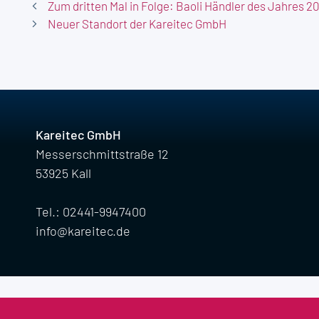
Zum dritten Mal in Folge: Baoli Händler des Jahres 2
Neuer Standort der Kareitec GmbH
Kareitec GmbH
Messerschmittstraße 12
53925 Kall
Tel.: 02441-9947400
info@kareitec.de