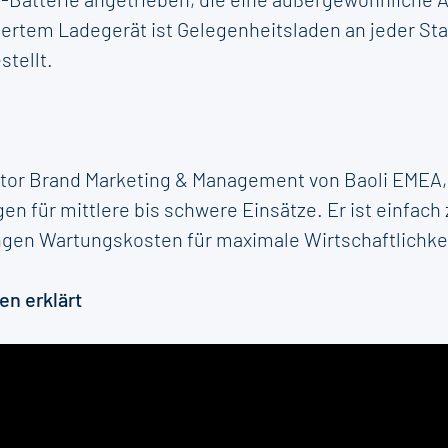
riertem Ladegerät ist Gelegenheitsladen an jeder St
stellt.
ector Brand Marketing & Management von Baoli EMEA,
ngen für mittlere bis schwere Einsätze. Er ist einfac
gen Wartungskosten für maximale Wirtschaftlichkei
en erklärt