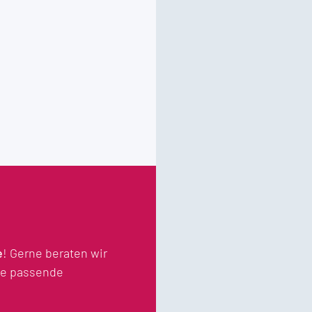
e
! Gerne beraten wir
die passende