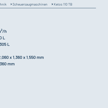
chnik
Scheuersaugmaschinen
Ketos 110 TB
m²/h
0 L
305 L
060 x 1.360 x 1.550 mm
1.360 mm