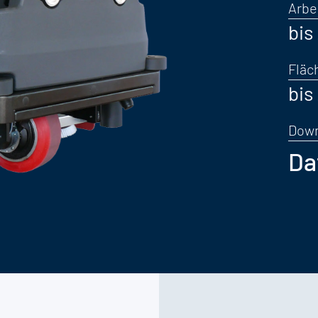
Arbe
bis
Fläc
bis
Dow
Da