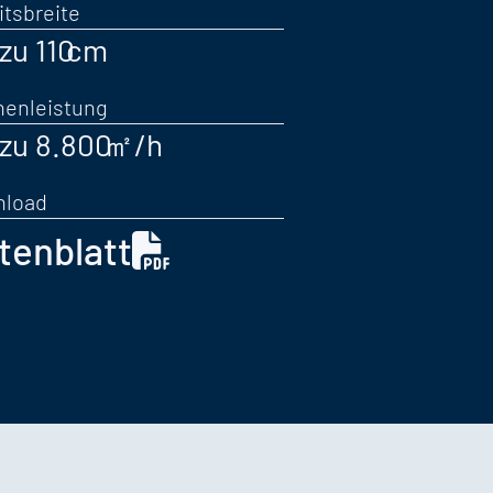
itsbreite
 zu 110
henleistung
 zu 8.800
nload
tenblatt