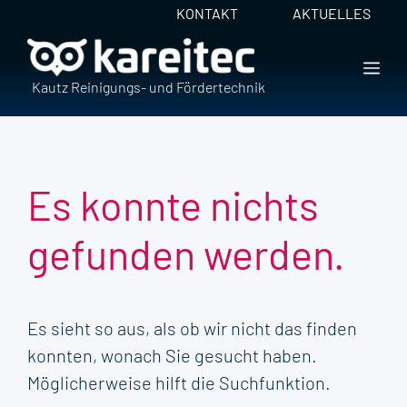
Zum
KONTAKT
AKTUELLES
Inhalt
springen
ME
Kautz Reinigungs- und Fördertechnik
Es konnte nichts
gefunden werden.
Es sieht so aus, als ob wir nicht das finden
konnten, wonach Sie gesucht haben.
Möglicherweise hilft die Suchfunktion.