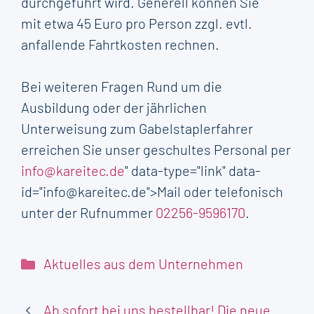
durchgeführt wird. Generell können Sie
mit etwa 45 Euro pro Person zzgl. evtl.
anfallende Fahrtkosten rechnen.
Bei weiteren Fragen Rund um die
Ausbildung oder der jährlichen
Unterweisung zum Gabelstaplerfahrer
erreichen Sie unser geschultes Personal per
info@kareitec.de
" data-type="link" data-
id="info@kareitec.de">Mail oder telefonisch
unter der Rufnummer
02256-9596170
.
Kategorien
Aktuelles aus dem Unternehmen
Ab sofort bei uns bestellbar! Die neue