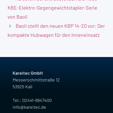
KBE-Elektro-Gegengewichtstapler-Serie
von Baoli
Baoli stellt den neuen KBP 14-20 vor: Der
kompakte Hubwagen für den Inneneinsatz
Kareitec GmbH
Messerschmittstraße 12
53925 Kall
Tel.: 02441-9947400
info@kareitec.de